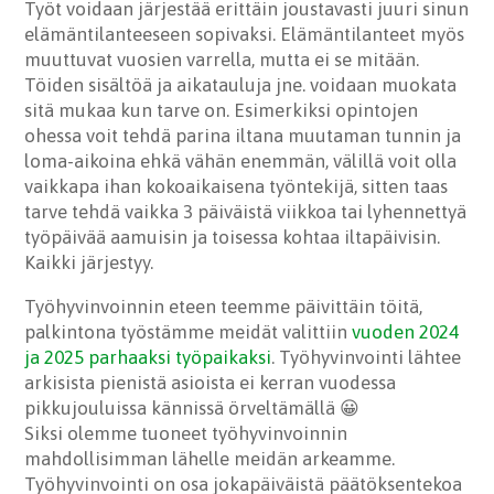
Työt voidaan järjestää erittäin joustavasti juuri sinun
elämäntilanteeseen sopivaksi. Elämäntilanteet myös
muuttuvat vuosien varrella, mutta ei se mitään.
Töiden sisältöä ja aikatauluja jne. voidaan muokata
sitä mukaa kun tarve on. Esimerkiksi opintojen
ohessa voit tehdä parina iltana muutaman tunnin ja
loma-aikoina ehkä vähän enemmän, välillä voit olla
vaikkapa ihan kokoaikaisena työntekijä, sitten taas
tarve tehdä vaikka 3 päiväistä viikkoa tai lyhennettyä
työpäivää aamuisin ja toisessa kohtaa iltapäivisin.
Kaikki järjestyy.
Työhyvinvoinnin eteen teemme päivittäin töitä,
palkintona työstämme meidät valittiin
vuoden 2024
ja 2025 parhaaksi työpaikaksi
. Työhyvinvointi lähtee
arkisista pienistä asioista ei kerran vuodessa
pikkujouluissa kännissä örveltämällä 😀
Siksi olemme tuoneet työhyvinvoinnin
mahdollisimman lähelle meidän arkeamme.
Työhyvinvointi on osa jokapäiväistä päätöksentekoa