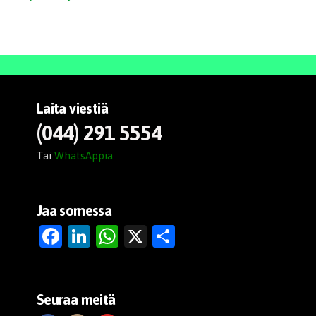
Laita viestiä
(044) 291 5554
Tai
WhatsAppia
Jaa somessa
Fa
Li
W
X
Sh
ce
nk
ha
ar
bo
ed
ts
e
ok
In
Ap
Seuraa meitä