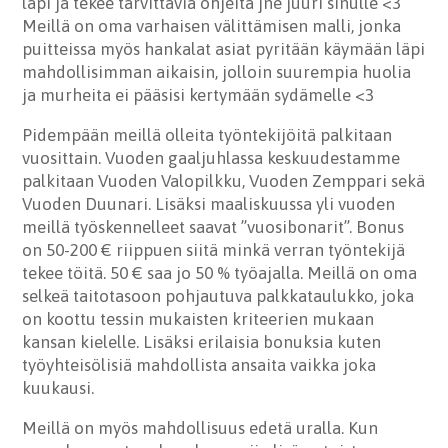
läpi ja tekee tarvittavia ohjeita jne juuri sinulle <3
Meillä on oma varhaisen välittämisen malli, jonka
puitteissa myös hankalat asiat pyritään käymään läpi
mahdollisimman aikaisin, jolloin suurempia huolia
ja murheita ei pääsisi kertymään sydämelle <3
Pidempään meillä olleita työntekijöitä palkitaan
vuosittain. Vuoden gaaljuhlassa keskuudestamme
palkitaan Vuoden Valopilkku, Vuoden Zemppari sekä
Vuoden Duunari. Lisäksi maaliskuussa yli vuoden
meillä työskennelleet saavat ”vuosibonarit”. Bonus
on 50-200 € riippuen siitä minkä verran työntekijä
tekee töitä. 50 € saa jo 50 % työajalla. Meillä on oma
selkeä taitotasoon pohjautuva palkkataulukko, joka
on koottu tessin mukaisten kriteerien mukaan
kansan kielelle. Lisäksi erilaisia bonuksia kuten
työyhteisölisiä mahdollista ansaita vaikka joka
kuukausi.
Meillä on myös mahdollisuus edetä uralla. Kun