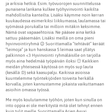
ja arkisia hetkiä. Esim. työvuorojen suunnittelussa
punaisena lankana kulkee työhyvinvointi kaikilta
mahdollisilta kanteilta. Lisäksi käymme noin kerran
kuukaudessa esimerkiksi liikkumassa, laulamassa tai
syömässä porukalla tai milloin mitäkin keksimme.
Nämä ovat vapaaehtoisia. Ne pääsee aina ketkä
sattuu pääsemään. Lisäksi meillä on oma pieni
hyvinvointiryhmä 😉 Suorittamalla ”tehtävät” keräät
”leimoja” ja kun hanskassa 5 leimaa saat yllätys
palkinnon <3 Hyvinvointi ryhmäläisille on tarjolla
myös aina hedelmää työpäivän iloksi 🙂 Kaikkien
meidän yhteisessä käytössä on myös sup lauta
(kesällä :D) sekä kaasupalju. Kaikissa asioissa
kuuntelemme työntekijöiden toiveita herkällä
korvalla, joten kannustamme jokaista vaikuttamaan
asioihin omassa työssä.
Me myös koulutamme työhön, joten kun sinulla on
into oppia ei ole merkitystä mitä olet tehnyt ennen
kuin tulit meille. Suorittamalla Arjen Avuxi