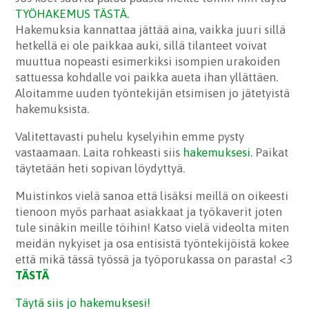
TYÖHAKEMUS TÄSTÄ.
Hakemuksia kannattaa jättää aina, vaikka juuri sillä
hetkellä ei ole paikkaa auki, sillä tilanteet voivat
muuttua nopeasti esimerkiksi isompien urakoiden
sattuessa kohdalle voi paikka aueta ihan yllättäen.
Aloitamme uuden työntekijän etsimisen jo jätetyistä
hakemuksista.
Valitettavasti puhelu kyselyihin emme pysty
vastaamaan. Laita rohkeasti siis
hakemuksesi
. Paikat
täytetään heti sopivan löydyttyä.
Muistinkos vielä sanoa että lisäksi meillä on oikeesti
tienoon myös parhaat asiakkaat ja työkaverit joten
tule sinäkin meille töihin! Katso vielä videolta miten
meidän nykyiset ja osa entisistä työntekijöistä kokee
että mikä tässä työssä ja työporukassa on parasta! <3
TÄSTÄ
Täytä siis jo hakemuksesi!