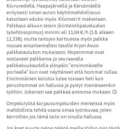
Kiuruvedellä, Haapajärvellä ja Kärsämäellä
erityisesti oman auton käyttömahdollisuus
katsotaan eduksi myös. Kilometrit maksetaan.
Palkkaus alkuun tessin (kiinteistöpalvelualan
työehtosopimus) minimi eli 11,04 €/h (1.8. alkaen
11,338), mutta taitojen karttuessa myös palkka
nousee ansaitsemallesi tasolle Arjen Avuxi
palkkataulukon mukaisesti. Nopeimmat ovat
nostaneet palkkansa jo seuraavalla
palkkakuukaudella ylöspäin ”ensimmäiselle
portaalle” kun ovat näyttäneet että hommat rullaa.
Ensimmäinen korotus tulee tosiaan heti kun
perushommat on hallussa ja pystyt itsenäiseenkin
työhön. Jokainen saa palkkaa ansionsa mukaan. 😉
Ompelutyötä korjausompeluiden merkeissä myös
mahdollista tehdä osana omaa työnkuvaa, joten
kerrothan jos tämä taito on sinulla hallussa.
Jos koet suurta paloa päästä meille töihin niin täytä