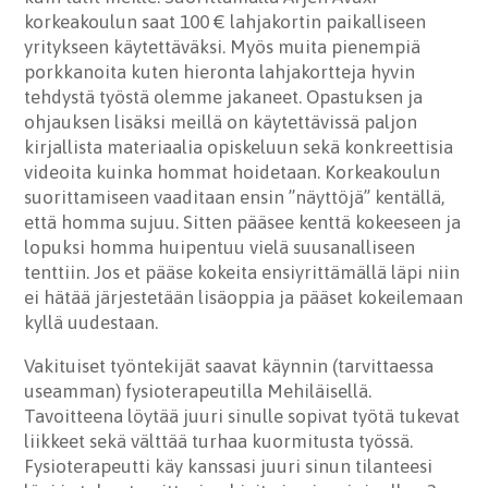
korkeakoulun saat 100 € lahjakortin paikalliseen
yritykseen käytettäväksi. Myös muita pienempiä
porkkanoita kuten hieronta lahjakortteja hyvin
tehdystä työstä olemme jakaneet. Opastuksen ja
ohjauksen lisäksi meillä on käytettävissä paljon
kirjallista materiaalia opiskeluun sekä konkreettisia
videoita kuinka hommat hoidetaan. Korkeakoulun
suorittamiseen vaaditaan ensin ”näyttöjä” kentällä,
että homma sujuu. Sitten pääsee kenttä kokeeseen ja
lopuksi homma huipentuu vielä suusanalliseen
tenttiin. Jos et pääse kokeita ensiyrittämällä läpi niin
ei hätää järjestetään lisäoppia ja pääset kokeilemaan
kyllä uudestaan.
Vakituiset työntekijät saavat käynnin (tarvittaessa
useamman) fysioterapeutilla Mehiläisellä.
Tavoitteena löytää juuri sinulle sopivat työtä tukevat
liikkeet sekä välttää turhaa kuormitusta työssä.
Fysioterapeutti käy kanssasi juuri sinun tilanteesi