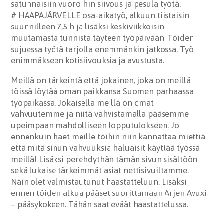
satunnaisiin vuoroihin siivous ja pesula työtä.
# HAAPAJÄRVELLE osa-aikatyö, alkuun tiistaisin
suunnilleen 7,5 h ja lisäksi keskiviikkoisin
muutamasta tunnista täyteen työpäivään. Töiden
sujuessa työtä tarjolla enemmänkin jatkossa. Työ
enimmäkseen kotisiivouksia ja avustusta.
Meillä on tärkeintä että jokainen, joka on meillä
töissä löytää oman paikkansa Suomen parhaassa
työpaikassa. Jokaisella meillä on omat
vahvuutemme ja niitä vahvistamalla pääsemme
upeimpaan mahdolliseen lopputulokseen. Jo
ennenkuin haet meille töihin niin kannattaa miettiä
että mitä sinun vahvuuksia haluaisit käyttää työssä
meillä! Lisäksi perehdythän tämän sivun sisältöön
sekä lukaise tärkeimmät asiat nettisivuiltamme.
Näin olet valmistautunut haastatteluun. Lisäksi
ennen töiden alkua pääset suorittamaan Arjen Avuxi
– pääsykokeen. Tähän saat eväät haastattelussa.