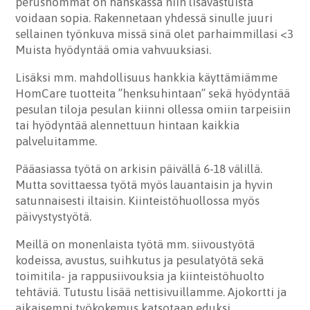
perushommat on hanskassa niin lisävastuista
voidaan sopia. Rakennetaan yhdessä sinulle juuri
sellainen työnkuva missä sinä olet parhaimmillasi <3
Muista hyödyntää omia vahvuuksiasi.
Lisäksi mm. mahdollisuus hankkia käyttämiämme
HomCare tuotteita ”henksuhintaan” sekä hyödyntää
pesulan tiloja pesulan kiinni ollessa omiin tarpeisiin
tai hyödyntää alennettuun hintaan kaikkia
palveluitamme.
Pääasiassa työtä on arkisin päivällä 6-18 välillä.
Mutta sovittaessa työtä myös lauantaisin ja hyvin
satunnaisesti iltaisin. Kiinteistöhuollossa myös
päivystystyötä.
Meillä on monenlaista työtä mm. siivoustyötä
kodeissa, avustus, suihkutus ja pesulatyötä sekä
toimitila- ja rappusiivouksia ja kiinteistöhuolto
tehtäviä. Tutustu lisää nettisivuillamme. Ajokortti ja
aikaisempi työkokemus katsotaan eduksi.